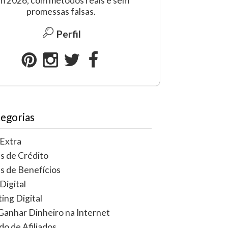
m 2026, com métodos reais e sem
promessas falsas.
Perfil
egorias
Extra
s de Crédito
s de Benefícios
Digital
ing Digital
anhar Dinheiro na Internet
o de Afiliados