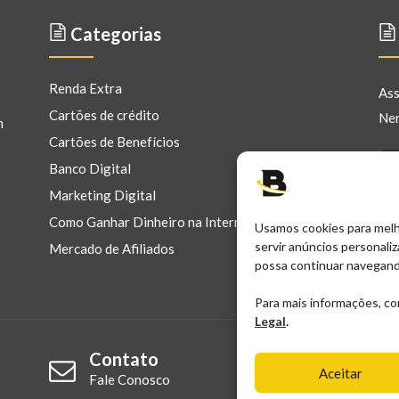
Categorias
Renda Extra
Ass
Cartões de crédito
Ner
m
Cartões de Benefícios
Banco Digital
Marketing Digital
Como Ganhar Dinheiro na Internet
Usamos cookies para melho
servir anúncios personali
Mercado de Afiliados
possa continuar navegand
Para mais informações, c
Legal
.
Contato
Aceitar
Fale Conosco