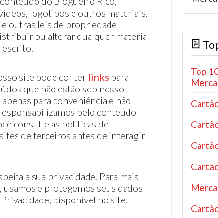
conteúdo do Blogueiro Rico,
 vídeos, logotipos e outros materiais,
 e outras leis de propriedade
istribuir ou alterar qualquer material
Top
 escrito.
Top 10
sso site pode conter
links
para
Mercad
teúdos que não estão sob nosso
s apenas para conveniência e não
Cartão
responsabilizamos pelo conteúdo
ê consulte as políticas de
Cartão
ites de terceiros antes de interagir
Cartão
Cartão
peita a sua privacidade. Para mais
Merca
, usamos e protegemos seus dados
 Privacidade, disponível no site.
Cartão