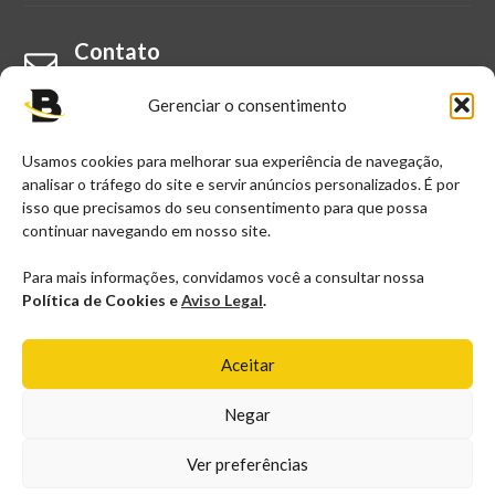
Contato
Fale Conosco
Gerenciar o consentimento
Usamos cookies para melhorar sua experiência de navegação,
E-mail
analisar o tráfego do site e servir anúncios personalizados. É por
contato@blogueirorico.com.br
isso que precisamos do seu consentimento para que possa
continuar navegando em nosso site.
Para mais informações, convidamos você a consultar nossa
Política de Cookies e
Aviso Legal
.
Copyright © 2025, Blogueiro Rico - Todos os Direitos
Aceitar
Reservados.
Negar
Política de Cookies
Política de Privacidade
|
|
Ver preferências
Termos de Uso
Aviso Legal
|