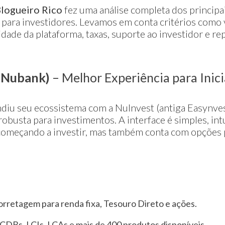
logueiro Rico
fez uma análise completa dos principa
s para investidores. Levamos em conta critérios como
idade da plataforma, taxas, suporte ao investidor e r
(Nubank)
– Melhor Experiência para Inic
diu seu ecossistema com a NuInvest (antiga Easynve
obusta para investimentos. A interface é simples, intu
começando a investir, mas também conta com opções p
orretagem para renda fixa, Tesouro Direto e ações.
CDBs, LCIs, LCAs e mais de 400 produtos disponíveis.