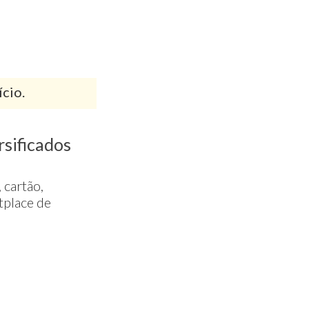
ício.
rsificados
 cartão,
tplace de