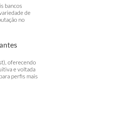
is bancos
 variedade de
eputação no
iantes
st), oferecendo
itiva e voltada
ara perfis mais