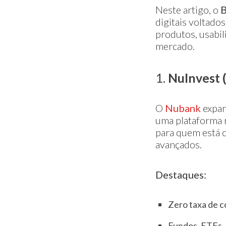
Neste artigo, o
B
digitais voltado
produtos, usabil
mercado.
1.
NuInvest 
O
Nubank
expan
uma plataforma r
para quem está 
avançados.
Destaques:
Zero taxa de c
Fundos, ETFs, 