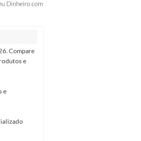
eu Dinheiro com
026. Compare
produtos e
s e
ializado