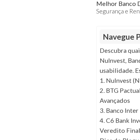
Melhor Banco D
Segurança e Ren
Navegue P
Descubra quai
NuInvest, Banc
usabilidade. Es
1. NuInvest (N
2. BTG Pactual
Avançados
3. Banco Inter
4. C6 Bank In
Veredito Final