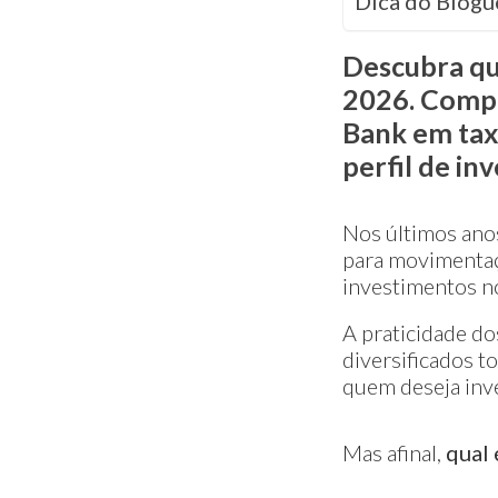
Dica do Blogu
Descubra qu
2026. Compa
Bank em taxa
perfil de inv
Nos últimos anos
para movimentaçõ
investimentos no
A praticidade dos
diversificados t
quem deseja inv
Mas afinal,
qual 