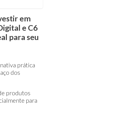
vestir em
igital e C6
eal para seu
nativa prática
paço dos
a de produtos
cialmente para