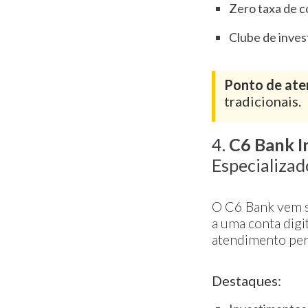
Zero taxa de 
Clube de inves
Ponto de ate
tradicionais.
4.
C6 Bank I
Especializad
O C6 Bank vem s
a uma conta digit
atendimento per
Destaques: