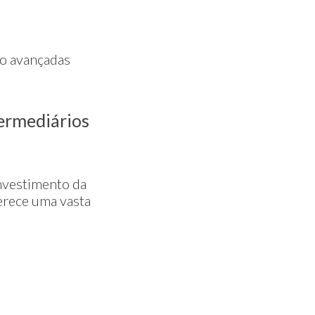
ão avançadas
termediários
investimento da
ferece uma vasta