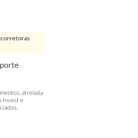
corretoras
uporte
mentos, atrelada
6 Invest e
ciados.