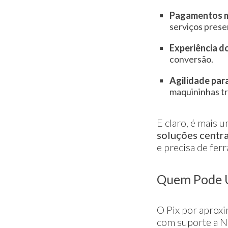
Pagamentos ma
serviços presen
Experiência d
conversão.
Agilidade par
maquininhas tr
E claro, é mais
soluções centr
e precisa de fer
Quem Pode 
O Pix por aprox
com suporte a NF