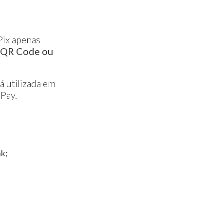
Pix apenas
r QR Code ou
á utilizada em
 Pay.
nk;