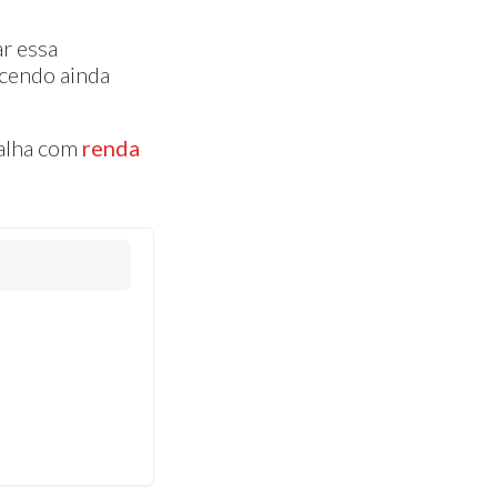
ar essa
ecendo ainda
balha com
renda