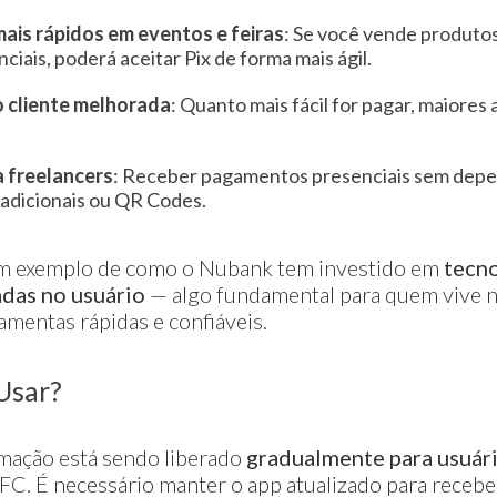
is rápidos em eventos e feiras
: Se você vende produtos
ciais, poderá aceitar Pix de forma mais ágil.
o cliente melhorada
: Quanto mais fácil for pagar, maiores
a freelancers
: Receber pagamentos presenciais sem dep
adicionais ou QR Codes.
 um exemplo de como o Nubank tem investido em
tecno
adas no usuário
— algo fundamental para quem vive n
ramentas rápidas e confiáveis.
Usar?
imação está sendo liberado
gradualmente para usuár
C. É necessário manter o app atualizado para recebe