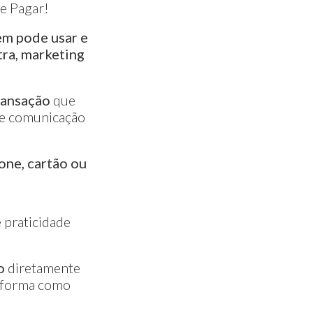
e Pagar!
em pode usar e
tra, marketing
ransação
que
 de comunicação
one, cartão ou
 praticidade
o
diretamente
a forma como