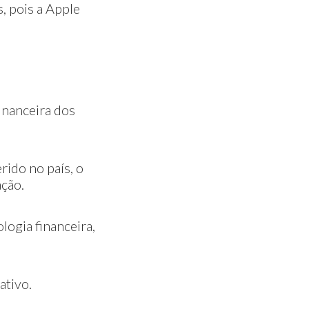
, pois a Apple
inanceira dos
ido no país, o
ação.
logia financeira,
ativo.