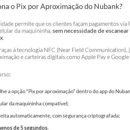
na o Pix por Aproximação do Nubank?
idade permite que os clientes façam pagamentos via 
elular da maquininha,
sem necessidade de escanea
ix
.
graças à tecnologia NFC (Near Field Communication), j
ximação e carteiras digitais como Apple Pay e Google
urso:
lhe a opção “Pix por aproximação” dentro do app do Nuba
ular da maquininha compatível;
feita automaticamente, com segurança criptografada;
enos de 5 segundos
.