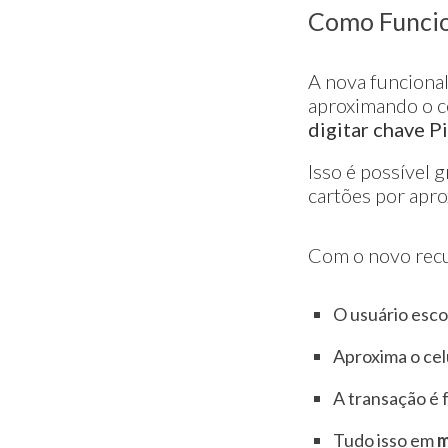
Como Funcio
A nova funcional
aproximando o c
digitar chave P
Isso é possível 
cartões por apro
Com o novo rec
O usuário esco
Aproxima o cel
A transação é 
Tudo isso em
m