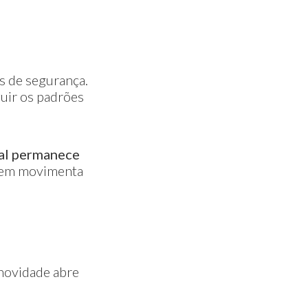
s de segurança.
guir os padrões
tal permanece
uem movimenta
 novidade abre