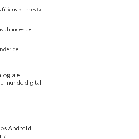
 físicos ou presta
 as chances de
ender de
logia e
o mundo digital
ios Android
r a