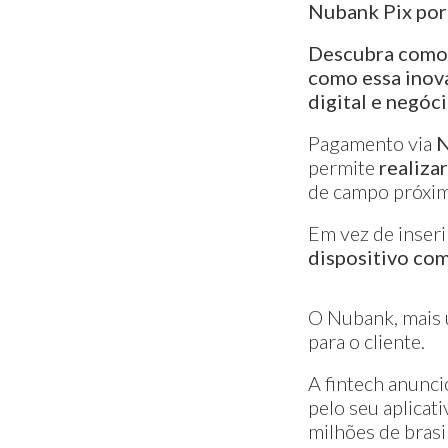
Nubank Pix por
Descubra como 
como essa inova
digital e negóci
Pagamento via
N
permite
realiza
de campo próxi
Em vez de inseri
dispositivo co
O Nubank, mais u
para o cliente.
A fintech anunc
pelo seu aplica
milhões de brasi