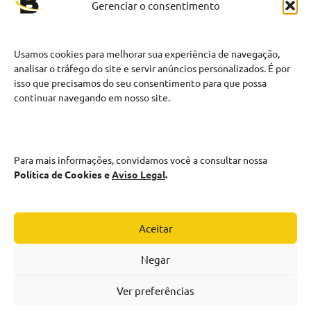
Gerenciar o consentimento
LINKS
Contato
Usamos cookies para melhorar sua experiência de navegação,
Política de Cookies
analisar o tráfego do site e servir anúncios personalizados. É por
isso que precisamos do seu consentimento para que possa
Política de Privacidade
continuar navegando em nosso site.
Termos de uso
Aviso Legal
PERFIL
Para mais informações, convidamos você a consultar nossa
Política de Cookies e
Aviso Legal
.
Aceitar
Contato
Política de Cookies
Negar
Política de Privacidade
Termos de uso
Ver preferências
Aviso Legal