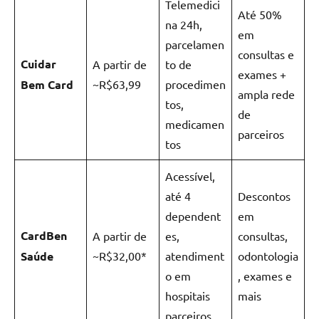
Telemedici
Até 50%
na 24h,
em
parcelamen
consultas e
Cuidar
A partir de
to de
exames +
Bem Card
~R$63,99
procedimen
ampla rede
tos,
de
medicamen
parceiros
tos
Acessível,
até 4
Descontos
dependent
em
CardBen
A partir de
es,
consultas,
Saúde
~R$32,00*
atendiment
odontologia
o em
, exames e
hospitais
mais
parceiros