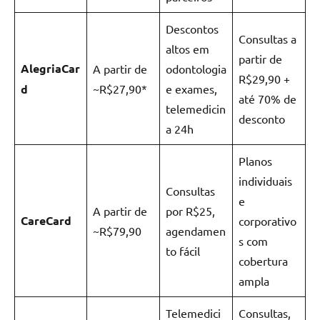
Descontos
Consultas a
altos em
partir de
AlegriaCar
A partir de
odontologia
R$29,90 +
d
~R$27,90*
e exames,
até 70% de
telemedicin
desconto
a 24h
Planos
individuais
Consultas
e
A partir de
por R$25,
CareCard
corporativo
~R$79,90
agendamen
s com
to fácil
cobertura
ampla
Telemedici
Consultas,