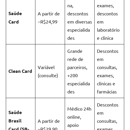
na,
exames,
Saúde
A partir de
descontos
descontos
Card
~R$24,99
em diversas
em
especialida
laboratório
des
e clínica
Grande
Descontos
rede de
em
Variável
parceiros,
consultas,
Clean Card
(consulte)
+200
exames,
especialida
clínicas e
des
farmácias
Descontos
Médico 24h
Saúde
em
online,
Brasil
A partir de
consultas,
apoio
Card (SB-
~R$29,90
exames,