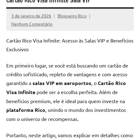
Cartão Rico Visa Infinite Sala VIP
reais
e
sem
3 de janeiro de 2026
Blogueiro Rico
promessas
Nenhum Comentário
falsas.
Cartão Rico Visa Infinite: Acesso às Salas VIP e Benefícios
Exclusivos
Em primeiro lugar, se você está buscando um cartão de
crédito sofisticado, repleto de vantagens e com acesso
garantido a
salas VIP em aeroportos
, o
Cartão Rico
Visa Infinite
pode ser a escolha perfeita. Além de
benefícios premium, ele é ideal para quem investe na
plataforma Rico
, unindo o mundo dos investimentos
com o universo de recompensas.
Portanto, neste artigo, vamos explicar em detalhes como