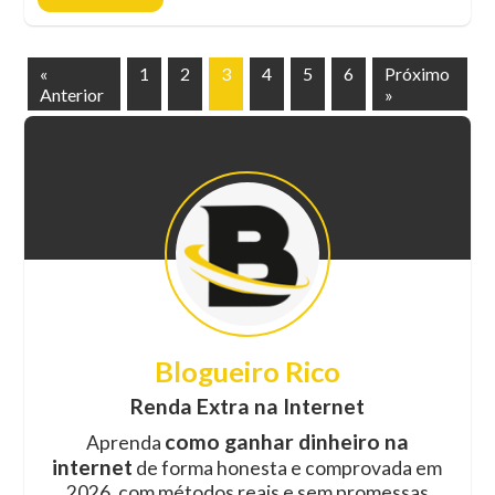
«
1
2
3
4
5
6
Próximo
Anterior
»
Blogueiro Rico
Renda Extra na Internet
como ganhar dinheiro na
Aprenda
internet
de forma honesta e comprovada em
2026, com métodos reais e sem promessas