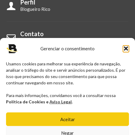
Perfil
Blogueiro Rico
Contato
Fale Conosco
Gerenciar o consentimento
Usamos cookies para melhorar sua experiência de navegação,
E-mail
analisar o tráfego do site e servir anúncios personalizados. É por
contato@blogueirorico.com.br
isso que precisamos do seu consentimento para que possa
continuar navegando em nosso site.
Para mais informações, convidamos você a consultar nossa
Política de Cookies e
Aviso Legal
.
Copyright © 2025, Blogueiro Rico - Todos os Direitos
Aceitar
Reservados.
Negar