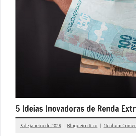
reais
e
sem
promessas
falsas.
5 Ideias Inovadoras de Renda Ext
3 de janeiro de 2026
Blogueiro Rico
Nenhum Comen