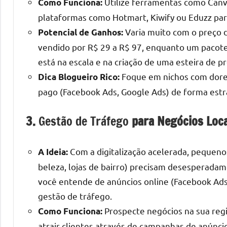
Utilize ferramentas como Canva
Como Funciona:
plataformas como Hotmart, Kiwify ou Eduzz par
Varia muito com o preço 
Potencial de Ganhos:
vendido por R$ 29 a R$ 97, enquanto um pacote
está na escala e na criação de uma esteira de p
Foque em nichos com dores 
Dica Blogueiro Rico:
pago (Facebook Ads, Google Ads) de forma estra
3.
Gestão de Tráfego
para Negócios Loca
Com a digitalização acelerada, pequenos
A Ideia:
beleza, lojas de bairro) precisam desesperadame
você entende de anúncios online (Facebook Ads,
gestão de tráfego.
Prospecte negócios na sua regi
Como Funciona:
atrair clientes através de campanhas de anúnci